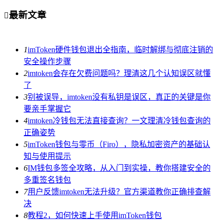
最新文章

1
imToken硬件钱包退出全指南，临时解绑与彻底注销的
安全操作步骤
2
imtoken会存在欠费问题吗？理清这几个认知误区就懂
了
3
别被误导，imtoken没有私钥是误区，真正的关键是你
要亲手掌握它
4
imtoken冷钱包无法直接查询？一文理清冷钱包查询的
正确姿势
5
imToken钱包与零币（Firo），隐私加密资产的基础认
知与使用提示
6
IM钱包多签全攻略，从入门到实操，教你搭建安全的
多重签名钱包
7
用户反馈imtoken无法升级？官方渠道教你正确排查解
决
8
教程2，如何快速上手使用imToken钱包