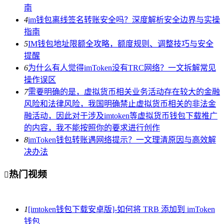
南
4
im钱包离线签名转账安全吗？深度解析安全边界与实操
指南
5
IM钱包地址限额全攻略，额度规则、调整技巧与安全
提醒
6
为什么有人觉得imToken没有TRC网络？一文拆解常见
操作误区
7
需要明确的是，虚拟货币相关业务活动存在较大的金融
风险和法律风险，我国明确禁止虚拟货币相关的非法金
融活动，因此对于涉及imtoken等虚拟货币钱包下载推广
的内容，我不能按照你的要求进行创作
8
imToken钱包转账遇网络提示？一文理清原因与高效解
决办法
热门视频

1
[imtoken钱包下载安卓版]-如何将 TRB 添加到 imToken
钱包