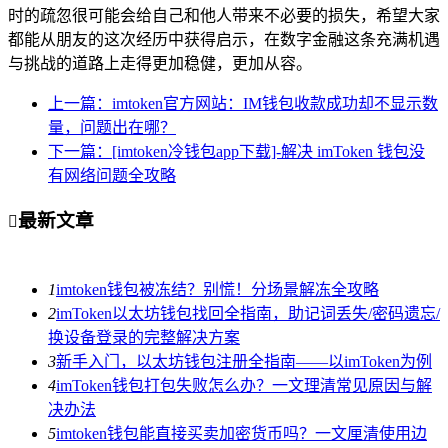
时的疏忽很可能会给自己和他人带来不必要的损失，希望大家
都能从朋友的这次经历中获得启示，在数字金融这条充满机遇
与挑战的道路上走得更加稳健，更加从容。
上一篇：imtoken官方网站：IM钱包收款成功却不显示数
量，问题出在哪？
下一篇：[imtoken冷钱包app下载]-解决 imToken 钱包没
有网络问题全攻略
最新文章

1
imtoken钱包被冻结？别慌！分场景解冻全攻略
2
imToken以太坊钱包找回全指南，助记词丢失/密码遗忘/
换设备登录的完整解决方案
3
新手入门，以太坊钱包注册全指南——以imToken为例
4
imToken钱包打包失败怎么办？一文理清常见原因与解
决办法
5
imtoken钱包能直接买卖加密货币吗？一文厘清使用边