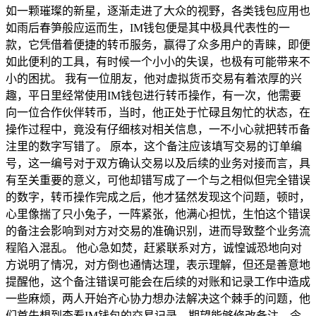
如一颗璀璨的新星，逐渐走进了大众的视野，各类钱包应用也
如雨后春笋般应运而生，IM钱包便是其中极具代表性的一
款，它凭借着便捷的转币服务，赢得了众多用户的青睐，即便
如此便利的工具，有时候一个小小的失误，也极有可能带来不
小的困扰。 我有一位朋友，他对虚拟货币交易有着浓厚的兴
趣，平日里经常使用IM钱包进行转币操作，有一次，他需要
向一位合作伙伴转币，当时，他正处于忙碌且匆忙的状态，在
操作过程中，竟没有仔细核对相关信息，一不小心就把转币备
注里的数字写错了。 原本，这个备注应该填写交易的订单编
号，这一编号对于双方确认交易以及后续的业务对接而言，具
有至关重要的意义，可他却错写成了一个与之相似但完全错误
的数字，转币操作完成之后，他才猛然发现这个问题，顿时，
心里像揣了只小兔子，一阵紧张，他满心担忧，生怕这个错误
的备注会影响到对方对交易的准确识别，进而导致整个业务流
程陷入混乱。 他心急如焚，赶紧联系对方，诚惶诚恐地向对
方说明了情况，对方倒也通情达理，表示理解，但还是善意地
提醒他，这个备注错误可能会在后续的对账和记录工作中造成
一些麻烦，两人开始齐心协力想办法解决这个棘手的问题，他
们首先想到查看IM钱包的交易记录，期望能够修改备注，令