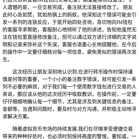
人遗憾的是，一旦交易完成，备注就无法直接修改了。 朋友
此时心急如焚，犹如热锅上的蚂蚁，他深知这个错误可能会引
发一系列的连锁反应，于是开始四处咨询，急切地向IM钱包
的客服寻求帮助，客服耐心地倾听了他的讲述，告知他虽然无
法在钱包里直接修改备注，但可以通过双方进行详细的文字说
明和记录来弥补这个失误，客服也语重心长地提醒他，在今后
的操作中一定要仔细核对每一项信息，避免类似的错误再次发
生。
这次经历让朋友深刻地认识到,在进行转币操作时保持谨
慎是何等的重要，一个小小的备注数字错误，就可能引发一系
列不必要的麻烦，对于我们每一个使用数字钱包进行交易的人
来说，都应该从他的这次经历中吸取教训，在操作前，一定要
仔仔细细地确认每一个细节，尤其是涉及到关键信息的备注、
金额等，当遇到问题时，要及时与对方沟通，并积极主动地寻
求解决方案。
随着虚拟货币市场的持续发展,我们在尽情享受便捷交易
带来的种种好处时，也必须时刻保持高度的警惕，要知道，一