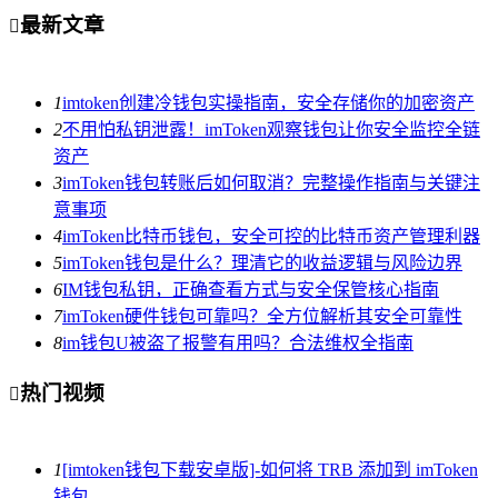
最新文章

1
imtoken创建冷钱包实操指南，安全存储你的加密资产
2
不用怕私钥泄露！imToken观察钱包让你安全监控全链
资产
3
imToken钱包转账后如何取消？完整操作指南与关键注
意事项
4
imToken比特币钱包，安全可控的比特币资产管理利器
5
imToken钱包是什么？理清它的收益逻辑与风险边界
6
IM钱包私钥，正确查看方式与安全保管核心指南
7
imToken硬件钱包可靠吗？全方位解析其安全可靠性
8
im钱包U被盗了报警有用吗？合法维权全指南
热门视频

1
[imtoken钱包下载安卓版]-如何将 TRB 添加到 imToken
钱包