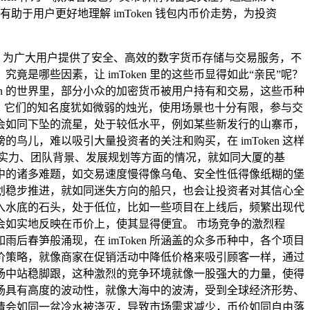
用户更好地理解 imToken 钱包内币价走势，为投资
，为广大用户提供了安全、高效的数字货币存储与交易服务，不
竟是哪些因素，让 imToken 里的这些币显得如此“亲民”呢？
en 的世界里，部分小众的加密货币被用户持有和交易，这些币种
，它们的知名度犹如微弱的烛光，使用场景也十分有限，参与交
会如同下坠的流星，处于较低水平，例如某些新发行的山寨币，
儿，难以吸引大量投资者的关注和购买，在 imToken 这样
实力、团队背景、发展规划等方面的情况，就如同大厦的基
中的诸多难题，如交易速度慢得像乌龟、安全性低得像纸糊的堡
划稳步推进，就如同迷失方向的船只，也会让投资者对其信心全
同沉入水底的石头，处于低位，比如一些项目在上线后，频繁出现代
如实地反映在币价上，使其显得便宜。 市场竞争的激烈程
春笋般涌现，在 imToken 所涵盖的众多币种中，各个项目
价策略，就像商家在促销活动中降低价格来吸引顾客一样，通过
场中站稳脚跟，这种激烈的竞争环境就像一股强大的力量，使得
货币市场具有高度的波动性，就像大海中的波涛，受到全球经济形势、
情会如同一盆冷水被浇灭，导致市场需求减少，币价如同自由落