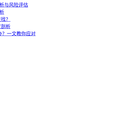
度解析与风险评估
解析
查找？
度剖析
怎么办？一文教你应对