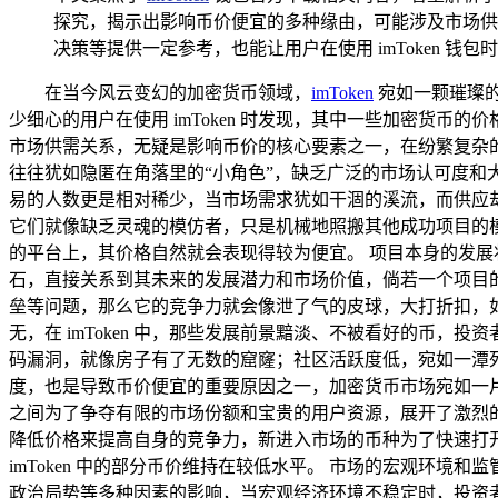
探究，揭示出影响币价便宜的多种缘由，可能涉及市场供需
决策等提供一定参考，也能让用户在使用 imToken 钱
在当今风云变幻的加密货币领域，
imToken
宛如一颗璀璨
少细心的用户在使用 imToken 时发现，其中一些加密货币的
市场供需关系，无疑是影响币价的核心要素之一，在纷繁复杂的加
往往犹如隐匿在角落里的“小角色”，缺乏广泛的市场认可度
易的人数更是相对稀少，当市场需求犹如干涸的溪流，而供应
它们就像缺乏灵魂的模仿者，只是机械地照搬其他成功项目的模式
的平台上，其价格自然就会表现得较为便宜。 项目本身的发
石，直接关系到其未来的发展潜力和市场价值，倘若一个项目
垒等问题，那么它的竞争力就会像泄了气的皮球，大打折扣，
无，在 imToken 中，那些发展前景黯淡、不被看好的币
码漏洞，就像房子有了无数的窟窿；社区活跃度低，宛如一潭
度，也是导致币价便宜的重要原因之一，加密货币市场宛如一片硝
之间为了争夺有限的市场份额和宝贵的用户资源，展开了激烈
降低价格来提高自身的竞争力，新进入市场的币种为了快速打
imToken 中的部分币价维持在较低水平。 市场的宏观环境
政治局势等多种因素的影响，当宏观经济环境不稳定时，投资