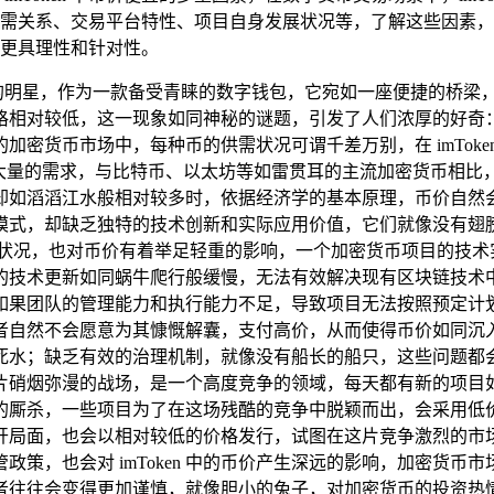
关系、交易平台特性、项目自身发展状况等，了解这些因素，有助于
包时更具理性和针对性。
的明星，作为一款备受青睐的数字钱包，它宛如一座便捷的桥梁
价格相对较低，这一现象如同神秘的谜题，引发了人们浓厚的好奇：究
密货币市场中，每种币的供需状况可谓千差万别，在 imTok
和大量的需求，与比特币、以太坊等如雷贯耳的主流加密货币相比
却如滔滔江水般相对较多时，依据经济学的基本原理，币价自然
，却缺乏独特的技术创新和实际应用价值，它们就像没有翅膀的鸟
展状况，也对币价有着举足轻重的影响，一个加密货币项目的技术
的技术更新如同蜗牛爬行般缓慢，无法有效解决现有区块链技术
如果团队的管理能力和执行能力不足，导致项目无法按照预定计
，投资者自然不会愿意为其慷慨解囊，支付高价，从而使得币价如
死水；缺乏有效的治理机制，就像没有船长的船只，这些问题都会
烟弥漫的战场，是一个高度竞争的领域，每天都有新的项目如雨后
的厮杀，一些项目为了在这场残酷的竞争中脱颖而出，会采用低
开局面，也会以相对较低的价格发行，试图在这片竞争激烈的市
和监管政策，也会对 imToken 中的币价产生深远的影响，加密
者往往会变得更加谨慎，就像胆小的兔子，对加密货币的投资热