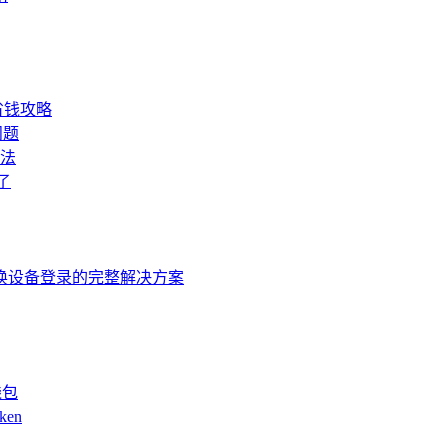
省钱攻略
问题
办法
了
忘/换设备登录的完整解决方案
钱包
ken