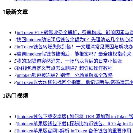
最新文章

1
imToken ETH转账收费全解析，费率构成、影响因素与
2
找回imtoken助记词后钱包余额为0？先理清这几个核心
3
imToken钱包转账失败别慌！一文理清常见原因与解决
4
遭遇imtoken假钱包被骗后，能报案吗？最全维权指南来
5
我的IM钱包突然消失，一场乌龙背后的日常小慌张
6
IM钱包自定义节点怎么删除？超详细操作教程
7
imtoken钱包被冻结？别慌！分场景解冻全攻略
8
imToken以太坊钱包找回全指南，助记词丢失/密码遗
热门视频

1
[imtoken钱包下载安卓版]-如何将 TRB 添加到 imToken 
2
[imtoken苹果版钱包下载]-探秘比特币钱包、ICO 与 imTo
3
[imtoken苹果版官网]-解析 imToken 备份钱包的重要作用