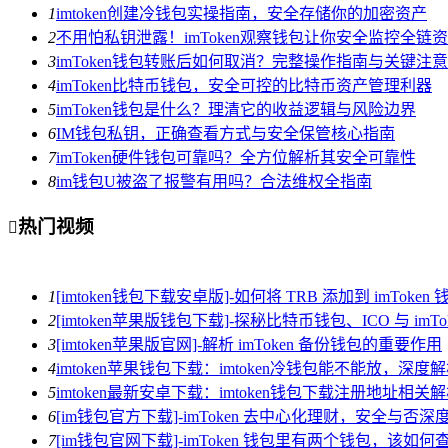
1
imtoken创建冷钱包实操指南，安全存储你的加密资产
2
不用怕私钥泄露！imToken观察钱包让你安全监控全链
3
imToken钱包转账后如何取消？完整操作指南与关键注
4
imToken比特币钱包，安全可控的比特币资产管理利器
5
imToken钱包是什么？理清它的收益逻辑与风险边界
6
IM钱包私钥，正确查看方式与安全保管核心指南
7
imToken硬件钱包可靠吗？全方位解析其安全可靠性
8
im钱包U被盗了报警有用吗？合法维权全指南
热门视频

1
[imtoken钱包下载安卓版]-如何将 TRB 添加到 imToken 
2
[imtoken苹果版钱包下载]-探秘比特币钱包、ICO 与 imTo
3
[imtoken苹果版官网]-解析 imToken 备份钱包的重要作用
4
imtoken苹果钱包下载：imtoken冷钱包能不能放，深
5
imtoken最新安卓下载：imtoken钱包下载注册地址相关
6
[im钱包官方下载]-imToken 去中心化理财，安全与否深
7
[im钱包官网下载]-imToken 钱包里有两个钱包，该如何