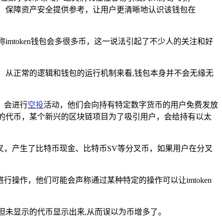
钱包、保障资产安全提供参考，让用户更清晰地认识该钱包在
imtoken钱包会多很多币，这一说法引起了不少人的关注和好
，从正常的逻辑和钱包的运行机制来看,钱包本身并不会无缘无
，会进行
空投
活动，他们会向持有特定数字货币的用户免费发放
新的代币，某个新兴的区块链项目为了吸引用户，会给持有以太
叉，产生了比特币现金、比特币SV等分叉币，如果用户在分叉
作，他们可能会声称通过某种特定的操作可以让imtoken
在但未显示的代币显示出来,从而误以为币增多了。