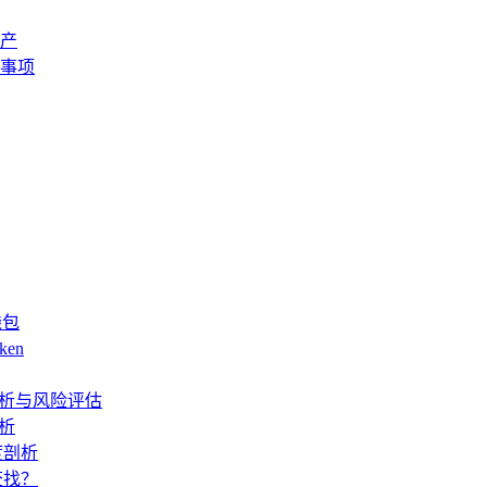
资产
意事项
钱包
ken
度解析与风险评估
解析
度剖析
查找？