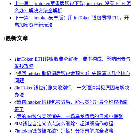
上一篇：[imtoken苹果版钱包下载]-imToken 没有 ETH 怎
么办？解决方法全解析
下一篇：imtoken安卓版：用 imToken 钱包质押 FIL，开
启加密资产新玩法
最新文章

1
imToken ETH转账收费全解析，费率构成、影响因素与
省钱攻略
2
找回imtoken助记词后钱包余额为0？先理清这几个核心
问题
3
imToken钱包转账失败别慌！一文理清常见原因与解决
办法
4
遭遇imtoken假钱包被骗后，能报案吗？最全维权指南
来了
5
我的IM钱包突然消失，一场乌龙背后的日常小慌张
6
IM钱包自定义节点怎么删除？超详细操作教程
7
imtoken钱包被冻结？别慌！分场景解冻全攻略