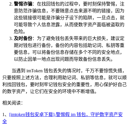
警惕诈骗
：在找回钱包的过程中，要时刻保持警惕，注
意防范诈骗信息，不要随意点击来源不明的链接，因为
这些链接很可能是诈骗分子设下的陷阱，一旦点击，就
可能导致个人信息泄露，从而使数字资产面临被盗取的
危险。
及时备份
：为了避免钱包丢失带来的巨大损失，建议定
期对钱包进行备份，备份的内容包括助记词、私钥等重
要信息，可以将备份信息存储在多个不同的安全地点，
以防止因单一地点出现问题而导致备份信息丢失。
当遇到 imToken 钱包丢失的情况时，千万不要惊慌失措，
只要按照上述方法，合理利用助记词、私钥等信息，就可以顺
利找回钱包，要时刻牢记钱包安全的重要性，用心保护好自己
的数字资产，让它们在安全的环境中不断增值。
相关阅读：
1、
[imtoken钱包安卓下载]-警惕假 im 钱包，守护数字资产安
全