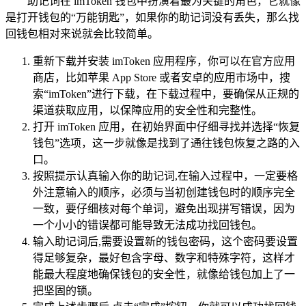
助记词在 imToken 钱包中扮演着最为关键的角色，它就像
是打开钱包的“万能钥匙”，如果你的助记词没有丢失，那么找
回钱包相对来说就会比较简单。
重新下载并安装 imToken 应用程序，你可以在官方应用
商店，比如苹果 App Store 或者安卓的应用市场中，搜
索“imToken”进行下载，在下载过程中，要确保从正规的
渠道获取应用，以保障应用的安全性和完整性。
打开 imToken 应用，在初始界面中仔细寻找并选择“恢复
钱包”选项，这一步就像是找到了通往钱包恢复之路的入
口。
按照提示认真输入你的助记词,在输入过程中，一定要格
外注意输入的顺序，必须与当初创建钱包时的顺序完全
一致，要仔细核对每个单词，避免出现拼写错误，因为
一个小小的错误都可能导致无法成功找回钱包。
输入助记词后,需要设置新的钱包密码，这个密码要设置
得足够复杂，最好包含字母、数字和特殊字符，这样才
能最大程度地确保钱包的安全性，就像给钱包加上了一
把坚固的锁。