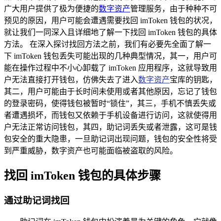
广大用户提供了极为便捷的
数字资产
管理服务，由于种种不可
预见的原因，用户可能会遭遇需要找回 imToken 钱包的状况，
就让我们一同深入且详细地了解一下找回 imToken 钱包的具体
方法。 在深入探讨找回方法之前，我们有必要先全面了解一
下 imToken 钱包丢失可能出现的几种典型情况，其一，用户可
能在操作过程中不小心卸载了 imToken 应用程序，这就导致用
户无法直接打开钱包，仿佛失去了进入
数字资产
宝库的钥匙，
其二，用户可能由于长时间未使用或者其他原因，忘记了钱包
的登录密码，使得钱包被暂时“锁住”，其三，手机不慎丢失或
者遭遇损坏，而钱包又依赖于手机设备进行访问，这就使得用
户无法正常访问钱包，其四，助记词丢失或者泄露，这可是钱
包安全的重大隐患，一旦助记词出现问题，钱包的安全性将受
到严重威胁，数字资产也可能面临被盗取的风险。
找回 imToken 钱包的具体步骤
通过助记词找回