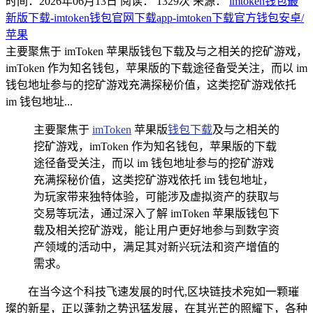
时间：2026年06月13日
阅读：
1329
次
来源：
imtoken钱包最
新版下载-imtoken钱包官网下载app-imtoken下载官方钱包安卓/
苹果
主要聚焦于 imToken 苹果版钱包下载及与之相关的挖矿游戏，
imToken 作为知名钱包，苹果版的下载途径备受关注，而以 im
钱包地址参与的挖矿游戏充满探秘价值，这类挖矿游戏依托
im 钱包地址...
主要聚焦于
imToken
苹果版
钱包下载
及与之相关的
挖矿游戏，imToken 作为知名钱包，苹果版的下载
途径备受关注，而以 im 钱包地址参与的挖矿游戏
充满探秘价值，这类挖矿游戏依托 im 钱包地址，
为玩家带来独特体验，可能涉及虚拟资产的获取与
交易等玩法，通过深入了解 imToken 苹果版钱包下
载及相关挖矿游戏，能让用户更好地参与到数字资
产领域的活动中，满足其对新兴玩法和资产增值的
需求。
在当今这个科技飞速发展的时代,区块链技术宛如一颗璀
璨的新星，正以蓬勃之势迅猛发展，在其光芒的照耀下，各种