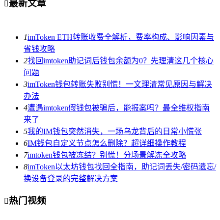
最新文章

1
imToken ETH转账收费全解析，费率构成、影响因素与
省钱攻略
2
找回imtoken助记词后钱包余额为0？先理清这几个核心
问题
3
imToken钱包转账失败别慌！一文理清常见原因与解决
办法
4
遭遇imtoken假钱包被骗后，能报案吗？最全维权指南
来了
5
我的IM钱包突然消失，一场乌龙背后的日常小慌张
6
IM钱包自定义节点怎么删除？超详细操作教程
7
imtoken钱包被冻结？别慌！分场景解冻全攻略
8
imToken以太坊钱包找回全指南，助记词丢失/密码遗忘/
换设备登录的完整解决方案
热门视频
