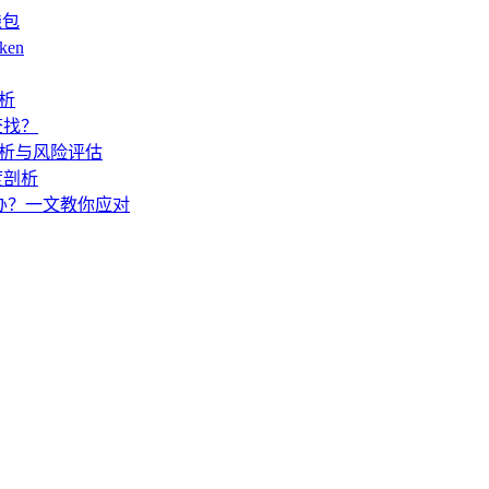
钱包
ken
解析
查找？
度解析与风险评估
度剖析
怎么办？一文教你应对