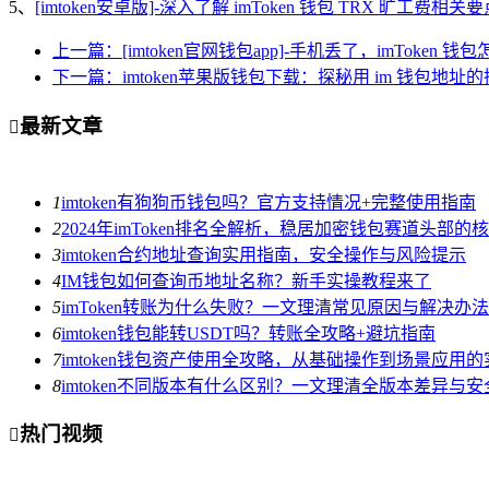
5、
[imtoken安卓版]-深入了解 imToken 钱包 TRX 旷工费相关
上一篇：[imtoken官网钱包app]-手机丢了，imToken
下一篇：imtoken苹果版钱包下载：探秘用 im 钱包地址
最新文章

1
imtoken有狗狗币钱包吗？官方支持情况+完整使用指南
2
2024年imToken排名全解析，稳居加密钱包赛道头部的
3
imtoken合约地址查询实用指南，安全操作与风险提示
4
IM钱包如何查询币地址名称？新手实操教程来了
5
imToken转账为什么失败？一文理清常见原因与解决办法
6
imtoken钱包能转USDT吗？转账全攻略+避坑指南
7
imtoken钱包资产使用全攻略，从基础操作到场景应用
8
imtoken不同版本有什么区别？一文理清全版本差异与
热门视频
